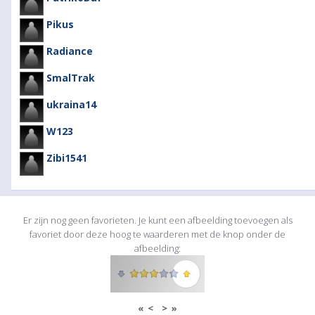
Pikus
Radiance
SmalTrak
ukraina14
W123
Zibi1541
Er zijn nog geen favorieten. Je kunt een afbeelding toevoegen als
favoriet door deze hoog te waarderen met de knop onder de
afbeelding:
«
<
>
»