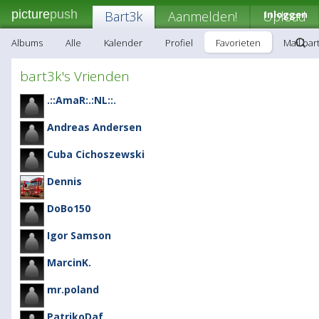
picture
push
Bart3k
Aanmelden!
Upload
Inloggen
Albums
Alle
Kalender
Profiel
Favorieten
Mail bar
bart3k's Vrienden
.::AmaR:.:NL::.
Andreas Andersen
Cuba Cichoszewski
Dennis
DoBo150
Igor Samson
MarcinK.
mr.poland
PatrikoDaf